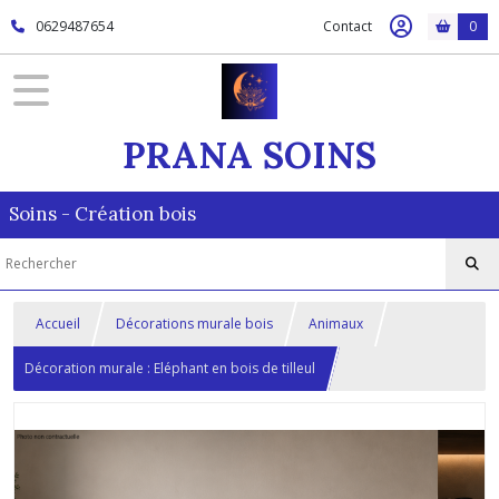
0629487654
Contact
0
PRANA SOINS
Soins - Création bois
Accueil
Décorations murale bois
Animaux
Décoration murale : Eléphant en bois de tilleul