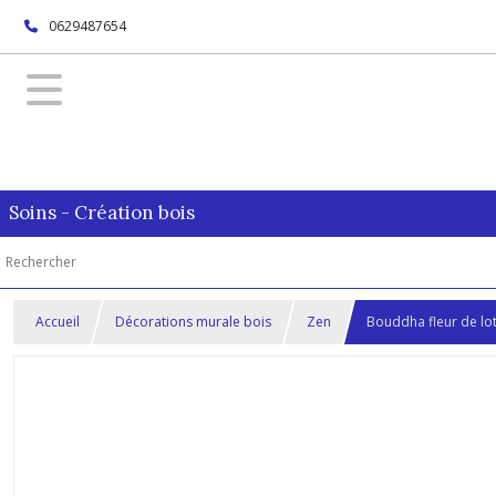
0629487654
Soins - Création bois
Accueil
Décorations murale bois
Zen
Bouddha fleur de lotu