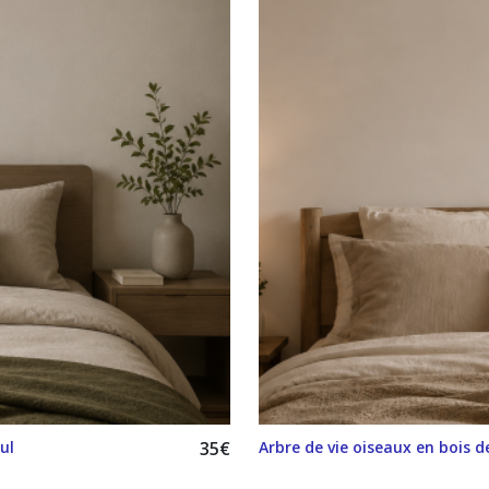
ul
35
€
Arbre de vie oiseaux en bois de