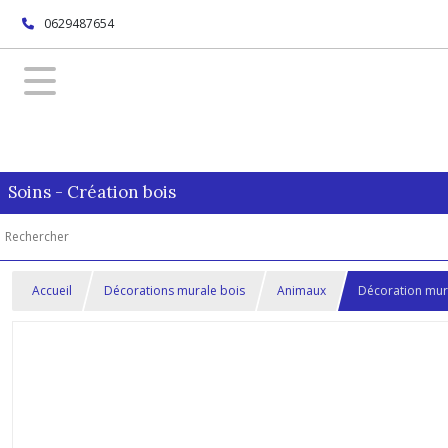
0629487654
Soins - Création bois
Accueil
Décorations murale bois
Animaux
Décoration mura