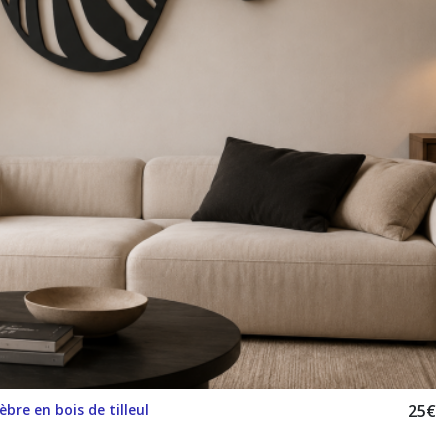
bre en bois de tilleul
25
€