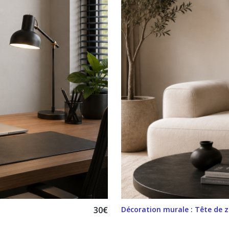
30
€
Décoration murale : Tête de zè