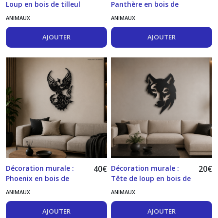
Loup en bois de tilleul
Panthère en bois de
tilleul
ANIMAUX
ANIMAUX
AJOUTER
AJOUTER
Décoration murale :
40
€
Décoration murale :
20
€
Phoenix en bois de
Tête de loup en bois de
tilleul
tilleul
ANIMAUX
ANIMAUX
AJOUTER
AJOUTER