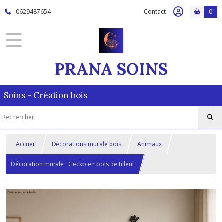
0629487654
Contact
0
PRANA SOINS
Soins - Création bois
Accueil
Décorations murale bois
Animaux
Décoration murale : Gecko en bois de tilleul