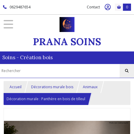
0629487654
Contact
0
PRANA SOINS
Soins - Création bois
Accueil
Décorations murale bois
Animaux
Décoration murale : Panthère en bois de tilleul