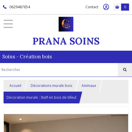
0629487654
Contact
0
PRANA SOINS
Soins - Création bois
Accueil
Décorations murale bois
Animaux
Décoration murale : Staff en bois de tilleul